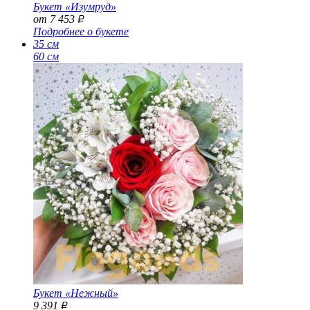
Букет «Изумруд»
от 7 453
Р
Подробнее о букете
35 см
60 см
Букет «Нежный»
9 391
Р