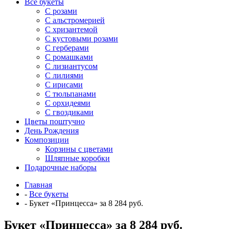
Все букеты
C розами
С альстромерией
С хризантемой
С кустовыми розами
С герберами
С ромашками
С лизиантусом
С лилиями
С ирисами
С тюльпанами
С орхидеями
С гвоздиками
Цветы поштучно
День Рождения
Композиции
Корзины с цветами
Шляпные коробки
Подарочные наборы
Главная
-
Все букеты
-
Букет «Принцесса» за 8 284 руб.
Букет «Принцесса» за 8 284 руб.