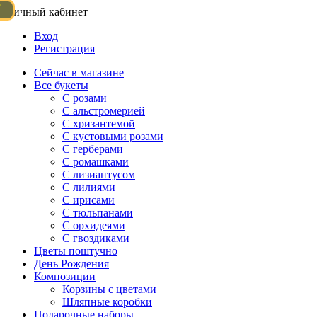
Личный кабинет
Вход
Регистрация
Сейчас в магазине
Все букеты
C розами
С альстромерией
С хризантемой
С кустовыми розами
С герберами
С ромашками
С лизиантусом
С лилиями
С ирисами
С тюльпанами
С орхидеями
С гвоздиками
Цветы поштучно
День Рождения
Композиции
Корзины с цветами
Шляпные коробки
Подарочные наборы