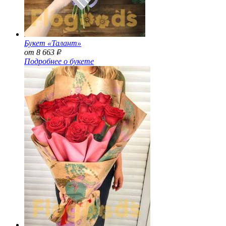
Букет «Талант»
от 8 663
Р
Подробнее о букете