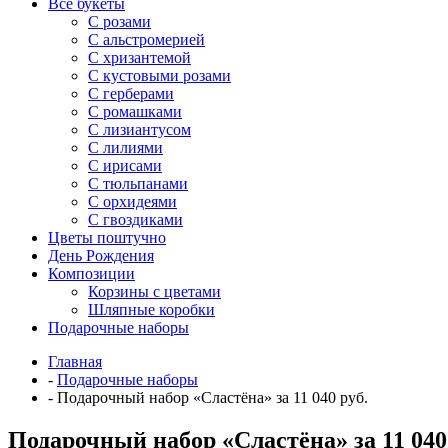
Все букеты
C розами
С альстромерией
С хризантемой
С кустовыми розами
С герберами
С ромашками
С лизиантусом
С лилиями
С ирисами
С тюльпанами
С орхидеями
С гвоздиками
Цветы поштучно
День Рождения
Композиции
Корзины с цветами
Шляпные коробки
Подарочные наборы
Главная
-
Подарочные наборы
-
Подарочный набор «Сластёна» за 11 040 руб.
Подарочный набор «Сластёна» за 11 040