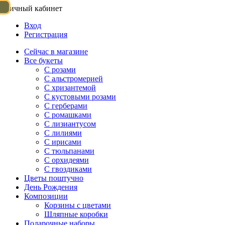
Личный кабинет
Вход
Регистрация
Сейчас в магазине
Все букеты
C розами
С альстромерией
С хризантемой
С кустовыми розами
С герберами
С ромашками
С лизиантусом
С лилиями
С ирисами
С тюльпанами
С орхидеями
С гвоздиками
Цветы поштучно
День Рождения
Композиции
Корзины с цветами
Шляпные коробки
Подарочные наборы